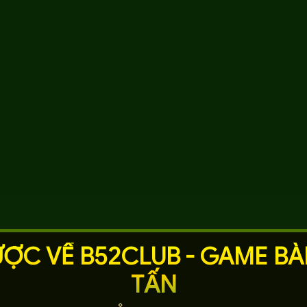
ƯỢC VỀ B52CLUB - GAME BÀ
TẤN