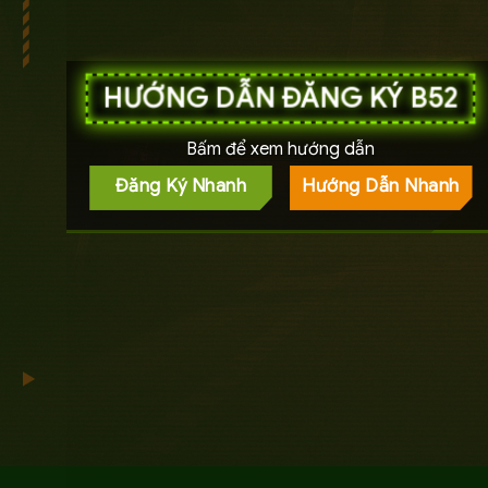
HƯỚNG DẪN ĐĂNG KÝ B52
Bấm để xem hướng dẫn
Đăng Ký Nhanh
Hướng Dẫn Nhanh