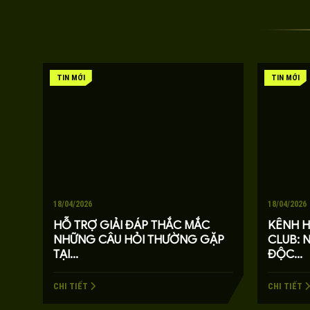
Phỏm (Tá Lả):
Ghép bộ bài cùng giá trị hoặc cù
Mậu Binh:
So sánh 4 bộ bài (3-5-5-5 lá), ai có b
Liêng & Xì Dách:
Bài tố và blackjack phong cách
TIN MỚI
TIN MỚI
Sâm Lốc, Bài Cào, Xì Tố:
Đa dạng lựa chọn cho
2. Game Casino & Mini Game Hot
Tài Xỉu:
Dự đoán tổng điểm xúc xắc, chơi nhanh,
Xóc Đĩa:
Game dân gian quen thuộc với livestre
Nổ Hũ (Jackpot):
Quay slot đổi thưởng, jackpot
18/04/2026
18/04/2026
Bắn Cá:
Bắn cá đổi thưởng, đồ họa 3D sống độ
HỖ TRỢ GIẢI ĐÁP THẮC MẮC
KÊNH H
NHỮNG CÂU HỎI THƯỜNG GẶP
CLUB: 
Live Casino:
Baccarat, Roulette, Blackjack với de
TẠI...
ĐỘC...
3. Game Mới & Đặc Sắc Trong Năm 202
CHI TIẾT
CHI TIẾT
Năm 2026, B52 bổ sung nhiều game hiện đại: Bắn M