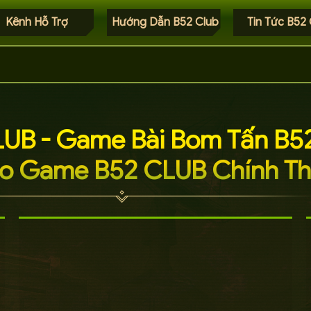
Kênh Hỗ Trợ
Hướng Dẫn B52 Club
Tin Tức B52
p nhật mới nhất về link bong88 tại việt nam.
đa dạng hình t
UB - Game Bài Bom Tấn B52 
o Game B52 CLUB Chính T