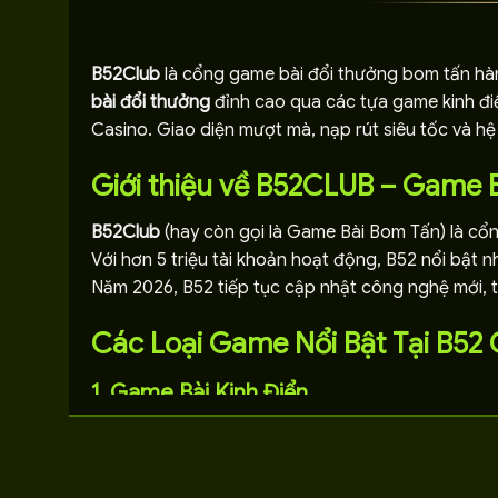
B52Club
là cổng game bài đổi thưởng bom tấn hà
bài đổi thưởng
đỉnh cao qua các tựa game kinh điể
Casino. Giao diện mượt mà, nạp rút siêu tốc và hệ
Giới thiệu về B52CLUB – Game 
B52Club
(hay còn gọi là Game Bài Bom Tấn) là cổ
Với hơn 5 triệu tài khoản hoạt động, B52 nổi bật
Năm 2026, B52 tiếp tục cập nhật công nghệ mới, tố
Các Loại Game Nổi Bật Tại B52 
1. Game Bài Kinh Điển
Đây là sức hút chính của B52Club với các trò chơi
Tiến Lên Miền Nam:
Đánh bài truyền thống, đánh 