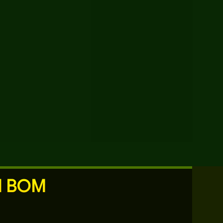
I BOM