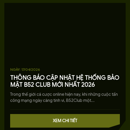
NGÀY: 17/04/2026
THÔNG BÁO CẬP NHẬT HỆ THỐNG BẢO
MẬT B52 CLUB MỚI NHẤT 2026
Trong thế giới cá cược online hiện nay, khi những cuộc tấn
công mạng ngày càng tinh vi, B52Club một...
XEM CHI TIẾT