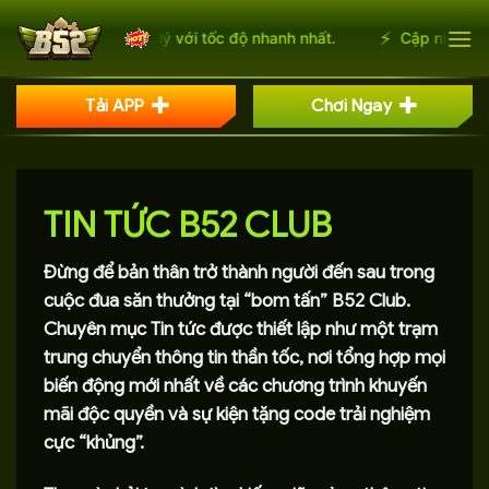
Bỏ
⚡
sẽ được xử lý với tốc độ nhanh nhất.
Cập nhật liên tục đườn
qua
nội
dung
Tải APP
Chơi Ngay
TIN TỨC B52 CLUB
Đừng để bản thân trở thành người đến sau trong
cuộc đua săn thưởng tại “bom tấn”
B52 Club
.
Chuyên mục
Tin tức
được thiết lập như một trạm
trung chuyển thông tin thần tốc, nơi tổng hợp mọi
biến động mới nhất về các chương trình khuyến
mãi độc quyền và sự kiện tặng code trải nghiệm
cực “khủng”.