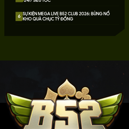
24/7 SIÊU TỐC
SỰ KIỆN MEGA LIVE B52 CLUB 2026: BÙNG NỔ
6
KHO QUÀ CHỤC TỶ ĐỒNG